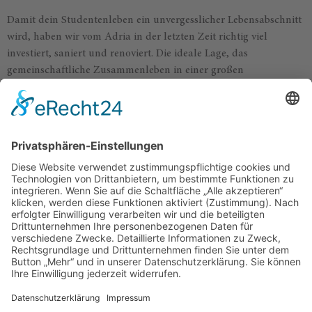
Damit dein Studentenleben ein unvergesslicher Lebensabschnitt
wird, haben wir vom Adria in der letzten Zeit richtig viel
investiert, saniert und renoviert. Die ideale Lage, das
gemeinschaftliche Zusammenleben in einer großen
Studentenwohnung in Heidelberg und die neue und moderne
Ausstattung lassen keinen eurer Wünsche offen.
Für jeweils 6 Semester vermieten wir die Studentenzimmer an
Studenten aus Heidelberg und Mannheim. Alle
Studentenzimmer im Adria Heidelberg sind vollständig
möbliert, damit du dir zu Beginn deines Studiums keine Sorgen
um neue Möbel machen musst. Du findest unser
Studentenwohnheim in Heidelberg im Stadtteil Wieblingen im
Sandwingert 2.
Wir freuen uns auf deine Anfrage und sind unter: 06221/58606-
187 und
destina.yarar@ibv-adria.de
für dich erreichbar.