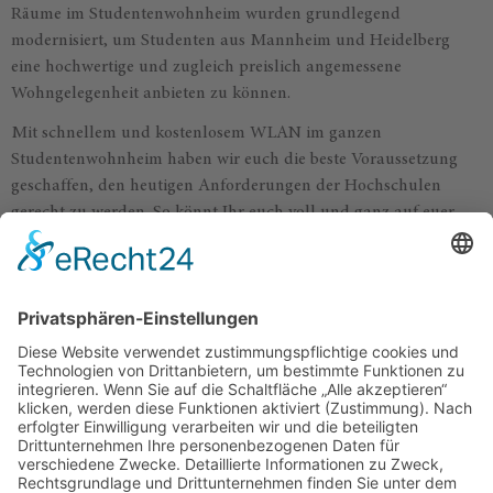
Räume im Studentenwohnheim wurden grundlegend
modernisiert, um Studenten aus Mannheim und Heidelberg
eine hochwertige und zugleich preislich angemessene
Wohngelegenheit anbieten zu können.
Mit schnellem und kostenlosem WLAN im ganzen
Studentenwohnheim haben wir euch die beste Voraussetzung
geschaffen, den heutigen Anforderungen der Hochschulen
gerecht zu werden. So könnt Ihr euch voll und ganz auf euer
Studium konzentrieren und bei allen Fragen zum Thema
Wohnen das Team vom Studentenwohnheim Adria ansprechen.
Unser Wunsch ist es auch, dass ihr euch in eurem
Studentenzimmer in Heidelberg gemeinschaftlich gut
aufgehoben fühlt. Deswegen verstehen wir uns als eine große
Studentenwohnung mit WG-Charakter, in der man sich in der
gemeinschaftlichen Küche und den im Erdgeschoss gelegenen
Gemeinschaftsräumen austauschen und zusammensetzen kann,
wie in einer WG. Bei uns im Studentenwohnheim lässt es sich
prima wohnen – egal, ob du in Mannheim oder Heidelberg